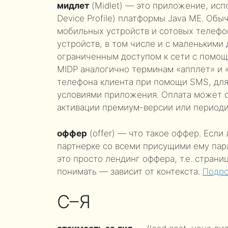
мидлет
(Midlet) — это приложение, исп
Device Profile) платформы Java ME. Об
мобильных устройств и сотовых телефо
устройств, в том числе и с маленькими
ограниченным доступом к сети с помо
MIDP аналогично терминам «апплет» и 
телефона клиента при помощи SMS, для
условиями приложения. Оплата может о
активации премиум-версии или периоди
оффер
(offer) — что такое оффер. Если
партнерке со всеми присущими ему пара
это просто лендинг оффера, т.е. страниц
понимать — зависит от контекста.
Подр
С–Я