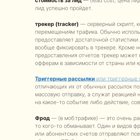
стоимость за лид
— (lead cost, цена ли
лид успешно пройдет.
трекер (tracker)
— серверный скрипт, к
перемещениям трафика. Обычно использ
предоставляет достаточной статистики.
вообще фиксировать в трекере. Кроме 
предоставления отчетов трекер может 
офферам в зависимости от страны или к
Триггерные рассылки
или триггерные 
отличающих их от обычных рассылок по e
массовую отправку, а служат реакцией 
на какое-то событие либо действие, со
Фрод
— (в моб.трафике) — это очень р
то кого-то обманывает. Один и видов ф
или абонентских счетов отправляют пс