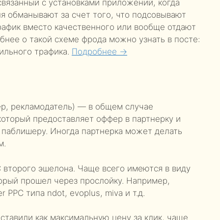
 связанный с установками приложений, когда
я обманывают за счет того, что подсовывают
афик вместо качественного или вообще отдают
бнее о такой схеме фрода можно узнать в посте:
бильного трафика.
Подробнее →
зер, рекламодатель) — в общем случае
который предоставляет оффер в партнерку и
т паблишеру. Иногда партнерка может делать
м.
C второго эшелона. Чаще всего имеются в виду
орый прошел через прослойку. Например,
 PPC типа ndot, evoplus, miva и т.д.
ыставили как максимальную цену за клик, чаще