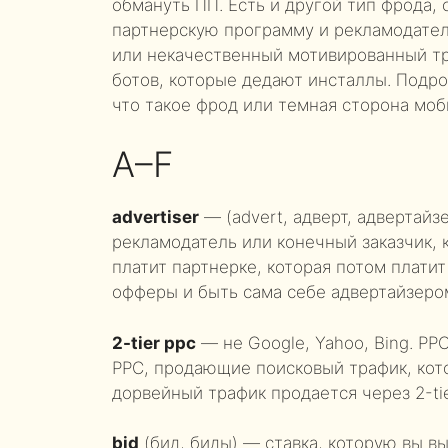
обмануть ПП. Есть и другой тип фрода,
партнерскую программу и рекламодател
или некачественный мотивированный тр
ботов, которые дедают инсталлы. Подро
что такое фрод или темная сторона мо
A–F
advertiser
— (advert, адверт, адвертай
рекламодатель или конечный заказчик, 
платит партнерке, которая потом плати
офферы и быть сама себе адвертайзеро
2-tier ppc
— не Google, Yahoo, Bing. PP
PPC, продающие поисковый трафик, кот
дорвейный трафик продается через 2-tier
bid
(бид, биды) — ставка, которую вы в