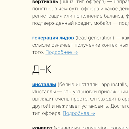
вертикаль
(ниша, тип оффера) — напра
понятно, в чем суть оффера и какое де
регистрация или пополнение баланса, 
подтвержденный кредит, мобайл — подпи
генерация лидов
(lead generation) — ка
смысле означает получение контактных
того.
Подробнее →
Д–К
инсталлы
(белые инсталлы, app installs, 
Инсталлы — это установки приложений и
выглядит очень просто. Он заходит в app
другой) и нажимает установить. Доста
тип оффера.
Подробнее →
конверт
(конверсия, conversion, conver