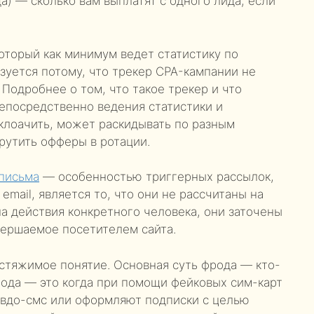
да) — сколько вам выплатят с одного лида, если
оторый как минимум ведет статистику по
уется потому, что трекер CPA-кампании не
 Подробнее о том, что такое трекер и что
непосредственно ведения статистики и
клоачить, может раскидывать по разным
рутить офферы в ротации.
письма
— особенностью триггерных рассылок,
mail, является то, что они не рассчитаны на
на действия конкретного человека, они заточены
вершаемое посетителем сайта.
астяжимое понятие. Основная суть фрода — кто-
рода — это когда при помощи фейковых сим-карт
евдо-смс или оформляют подписки с целью