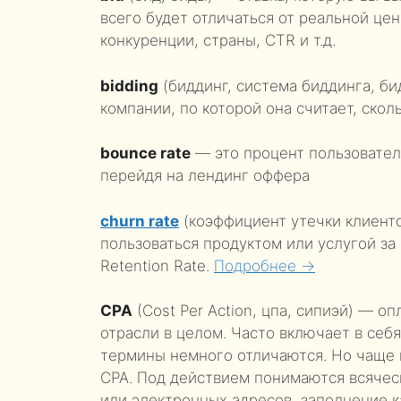
всего будет отличаться от реальной цены
конкуренции, страны, CTR и т.д.
bidding
(биддинг, система биддинга, б
компании, по которой она считает, сколь
bounce rate
— это процент пользователе
перейдя на лендинг оффера
churn rate
(коэффициент утечки клиенто
пользоваться продуктом или услугой за
Retention Rate.
Подробнее →
CPA
(Cost Per Action, цпа, сипиэй) — о
отрасли в целом. Часто включает в себя
термины немного отличаются. Но чаще 
CPA. Под действием понимаются всячес
или электронных адресов, заполнение к