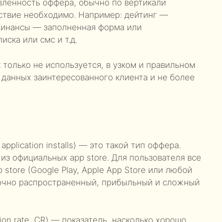
вленность оффера, обычно по вертикали
йствие необходимо. Например: дейтинг —
финансы — заполненная форма или
ска или смс и т.д.
к только не используется, в узком и правильном
 данных заинтересованного клиента и не более
application installs) — это такой тип оффера.
з официальных app store. Для пользователя все
 store (Google Play, Apple App Store или любой
точно распространенный, прибыльный и сложный
sion rate, CR) — показатель, насколько хорошо