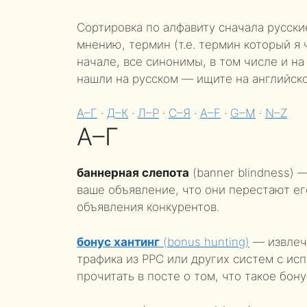
Сортировка по алфавиту сначала русски
мнению, термин (т.е. термин который я 
начале, все синонимы, в том числе и на 
нашли на русском — ищите на английско
А–Г
·
Д–К
·
Л–Р
·
С–Я
·
A–F
·
G–M
·
N–Z
А–Г
баннерная слепота
(banner blindness) 
ваше объявление, что они перестают ег
объявления конкурентов.
бонус хантинг
(bonus hunting)
— извлеч
трафика из PPC или других систем с и
прочитать в посте о том, что такое бону