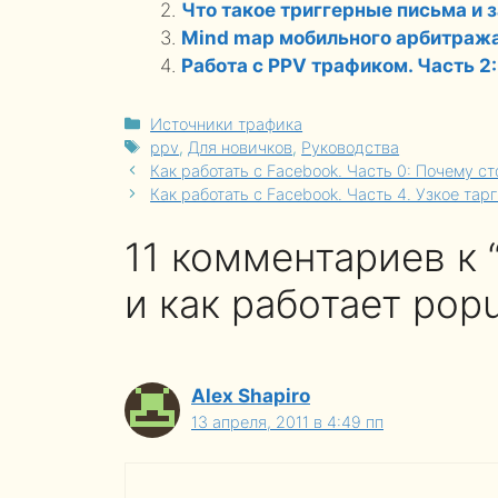
Что такое триггерные письма и
Mind map мобильного арбитража,
Работа с PPV трафиком. Часть 2: 
Рубрики
Источники трафика
Метки
ppv
,
Для новичков
,
Руководства
Как работать с Facebook. Часть 0: Почему ст
Как работать с Facebook. Часть 4. Узкое та
11 комментариев к 
и как работает pop
Alex Shapiro
13 апреля, 2011 в 4:49 пп