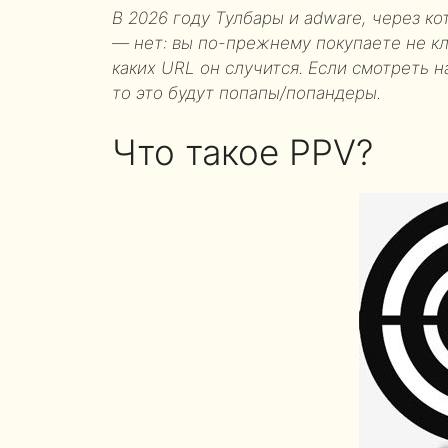
В 2026 году Тулбары и adware, через ко
— нет: вы по-прежнему покупаете не кл
каких URL он случится. Если смотреть н
то это будут попапы/попандеры.
Что такое PPV?