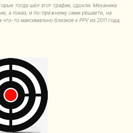
торые тогда шёл этот трафик, сдохли. Механика
ик, а показ, и по-прежнему сами решаете, на
а что-то максимально близкое к PPV из 2011 года,