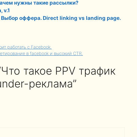
 зачем нужны такие рассылки?
 v.1
Выбор оффера. Direct linking vs landing page.
оит работать с Facebook.
ргетирование в facebook и высокий CTR.
“Что такое PPV трафик
under-реклама”