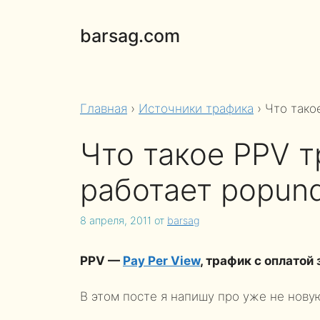
Перейти
к
barsag.com
содержимому
Главная
›
Источники трафика
›
Что тако
Что такое PPV т
работает popun
8 апреля, 2011
от
barsag
PPV —
Pay Per View
, трафик с оплатой
В этом посте я напишу про уже не нову