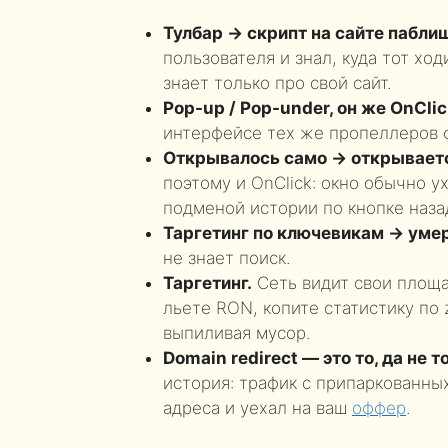
Тулбар -> скрипт на сайте пабли
пользователя и знал, куда тот ход
знает только про свой сайт.
Pop-up / Pop-under, он же OnClic
интерфейсе тех же пропеллеров фо
Открывалось само -> открываетс
поэтому и OnClick: окно обычно у
подменой истории по кнопке назад
Таргетинг по ключевикам -> уме
не знает поиск.
Таргетинг.
Сеть видит свои площа
льете RON, копите статистику по z
выпиливая мусор.
Domain redirect — это то, да не то
история: трафик с припаркованны
адреса и уехал на ваш
оффер
.