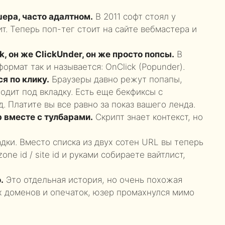
шера, часто адалтном.
В 2011 софт стоял у
ит. Теперь поп-тег стоит на сайте вебмастера и
k, он же ClickUnder, он же просто попсы.
В
рмат так и называется: OnClick (Popunder).
я по клику.
Браузеры давно режут попапы,
ходит под вкладку. Есть еще бекфиксы с
. Платите вы все равно за показ вашего ленда.
р вместе с тулбарами.
Скрипт знает контекст, но
дки. Вместо списка из двух сотен URL вы теперь
one id / site id и руками собираете вайтлист,
.
Это отдельная история, но очень похожая
х доменов и опечаток, юзер промахнулся мимо