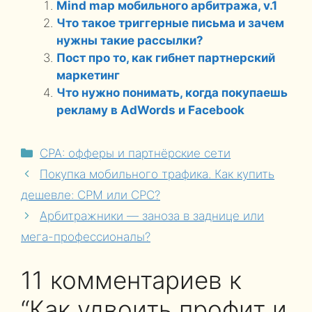
Mind map мобильного арбитража, v.1
Что такое триггерные письма и зачем
нужны такие рассылки?
Пост про то, как гибнет партнерский
маркетинг
Что нужно понимать, когда покупаешь
рекламу в AdWords и Facebook
Рубрики
CPA: офферы и партнёрские сети
Покупка мобильного трафика. Как купить
дешевле: CPM или CPC?
Арбитражники — заноза в заднице или
мега-профессионалы?
11 комментариев к
“Как удвоить профит и