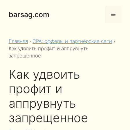
Перейти
к
barsag.com
Меню
содержимому
Главная
›
CPA: офферы и партнёрские сети
›
Как удвоить профит и аппрувнуть
запрещенное
Как удвоить
профит и
аппрувнуть
запрещенное