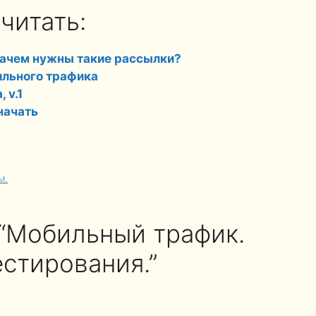
читать:
 зачем нужны такие рассылки?
ильного трафика
 v.1
начать
м.
 “Мобильный трафик.
стирования.”