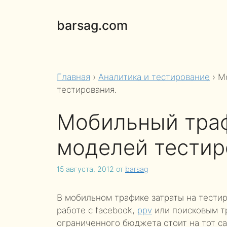
Перейти
к
barsag.com
содержимому
Главная
›
Аналитика и тестирование
›
М
тестирования.
Мобильный траф
моделей тестир
15 августа, 2012
от
barsag
В мобильном трафике затраты на тести
работе с facebook,
ppv
или поисковым т
ограниченного бюджета стоит на тот с