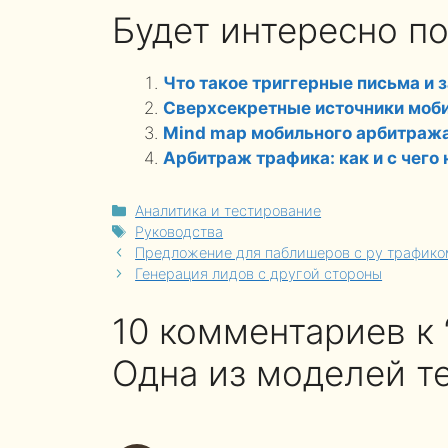
Будет интересно по
Что такое триггерные письма и
Сверхсекретные источники моб
Mind map мобильного арбитража,
Арбитраж трафика: как и с чего 
Рубрики
Аналитика и тестирование
Метки
Руководства
Предложение для паблишеров с ру трафико
Генерация лидов с другой стороны
10 комментариев к
Одна из моделей те