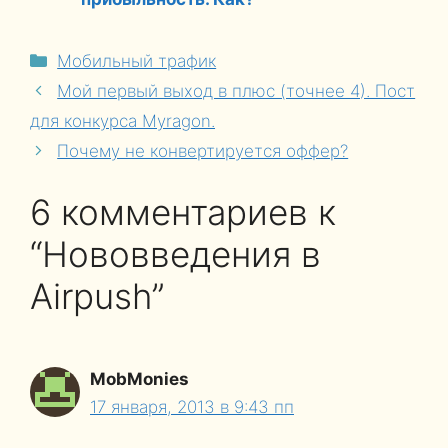
Рубрики
Мобильный трафик
Мой первый выход в плюс (точнее 4). Пост
для конкурса Myragon.
Почему не конвертируется оффер?
6 комментариев к
“Нововведения в
Airpush”
MobMonies
17 января, 2013 в 9:43 пп